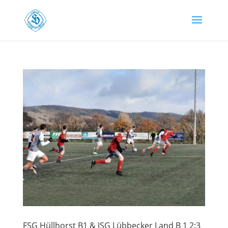
FSG Hüllhorst B1 & JSG Lübbecker Land B 1 2:3