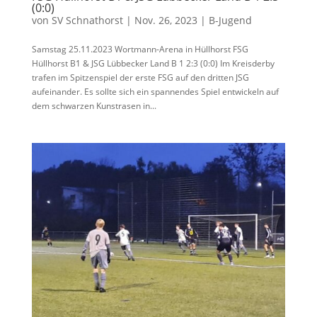
(0:0)
von
SV Schnathorst
|
Nov. 26, 2023
|
B-Jugend
Samstag 25.11.2023 Wortmann-Arena in Hüllhorst FSG
Hüllhorst B1 & JSG Lübbecker Land B 1 2:3 (0:0) Im Kreisderby
trafen im Spitzenspiel der erste FSG auf den dritten JSG
aufeinander. Es sollte sich ein spannendes Spiel entwickeln auf
dem schwarzen Kunstrasen in...