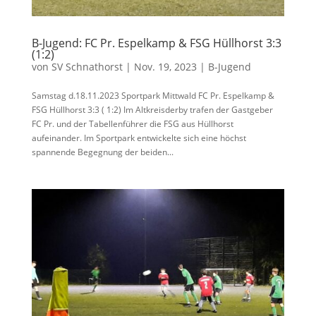
B-Jugend: FC Pr. Espelkamp & FSG Hüllhorst 3:3
(1:2)
von
SV Schnathorst
|
Nov. 19, 2023
|
B-Jugend
Samstag d.18.11.2023 Sportpark Mittwald FC Pr. Espelkamp &
FSG Hüllhorst 3:3 ( 1:2) Im Altkreisderby trafen der Gastgeber
FC Pr. und der Tabellenführer die FSG aus Hüllhorst
aufeinander. Im Sportpark entwickelte sich eine höchst
spannende Begegnung der beiden...