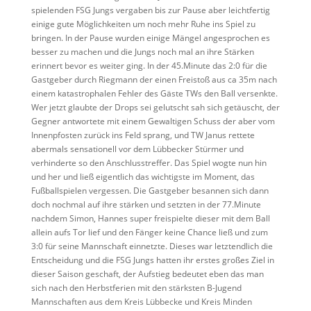
spielenden FSG Jungs vergaben bis zur Pause aber leichtfertig
einige gute Möglichkeiten um noch mehr Ruhe ins Spiel zu
bringen. In der Pause wurden einige Mängel angesprochen es
besser zu machen und die Jungs noch mal an ihre Stärken
erinnert bevor es weiter ging. In der 45.Minute das 2:0 für die
Gastgeber durch Riegmann der einen Freistoß aus ca 35m nach
einem katastrophalen Fehler des Gäste TWs den Ball versenkte.
Wer jetzt glaubte der Drops sei gelutscht sah sich getäuscht, der
Gegner antwortete mit einem Gewaltigen Schuss der aber vom
Innenpfosten zurück ins Feld sprang, und TW Janus rettete
abermals sensationell vor dem Lübbecker Stürmer und
verhinderte so den Anschlusstreffer. Das Spiel wogte nun hin
und her und ließ eigentlich das wichtigste im Moment, das
Fußballspielen vergessen. Die Gastgeber besannen sich dann
doch nochmal auf ihre stärken und setzten in der 77.Minute
nachdem Simon, Hannes super freispielte dieser mit dem Ball
allein aufs Tor lief und den Fänger keine Chance ließ und zum
3:0 für seine Mannschaft einnetzte. Dieses war letztendlich die
Entscheidung und die FSG Jungs hatten ihr erstes großes Ziel in
dieser Saison geschaft, der Aufstieg bedeutet eben das man
sich nach den Herbstferien mit den stärksten B-Jugend
Mannschaften aus dem Kreis Lübbecke und Kreis Minden