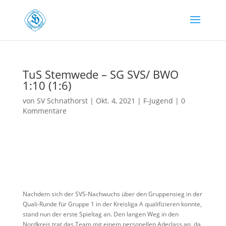
TuS Stemwede – SG SVS/ BWO
1:10 (1:6)
von
SV Schnathorst
|
Okt. 4, 2021
|
F-Jugend
|
0
Kommentare
Nachdem sich der SVS-Nachwuchs über den Gruppensieg in der
Quali-Runde für Gruppe 1 in der Kreisliga A qualifizieren konnte,
stand nun der erste Spieltag an. Den langen Weg in den
Nordkreis trat das Team mit einem personellen Aderlass an, da