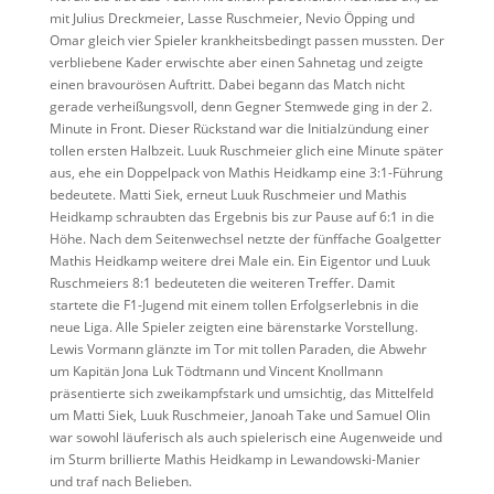
mit Julius Dreckmeier, Lasse Ruschmeier, Nevio Öpping und
Omar gleich vier Spieler krankheitsbedingt passen mussten. Der
verbliebene Kader erwischte aber einen Sahnetag und zeigte
einen bravourösen Auftritt. Dabei begann das Match nicht
gerade verheißungsvoll, denn Gegner Stemwede ging in der 2.
Minute in Front. Dieser Rückstand war die Initialzündung einer
tollen ersten Halbzeit. Luuk Ruschmeier glich eine Minute später
aus, ehe ein Doppelpack von Mathis Heidkamp eine 3:1-Führung
bedeutete. Matti Siek, erneut Luuk Ruschmeier und Mathis
Heidkamp schraubten das Ergebnis bis zur Pause auf 6:1 in die
Höhe. Nach dem Seitenwechsel netzte der fünffache Goalgetter
Mathis Heidkamp weitere drei Male ein. Ein Eigentor und Luuk
Ruschmeiers 8:1 bedeuteten die weiteren Treffer. Damit
startete die F1-Jugend mit einem tollen Erfolgserlebnis in die
neue Liga. Alle Spieler zeigten eine bärenstarke Vorstellung.
Lewis Vormann glänzte im Tor mit tollen Paraden, die Abwehr
um Kapitän Jona Luk Tödtmann und Vincent Knollmann
präsentierte sich zweikampfstark und umsichtig, das Mittelfeld
um Matti Siek, Luuk Ruschmeier, Janoah Take und Samuel Olin
war sowohl läuferisch als auch spielerisch eine Augenweide und
im Sturm brillierte Mathis Heidkamp in Lewandowski-Manier
und traf nach Belieben.