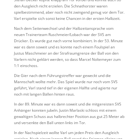
den Ausgleich nicht erzielen. Die Schnathorster waren
spielbestimmend, aber noch nicht zwingend genug vor dem Tor.
Varl erspielte sich sonst keine Chancen in der ersten Halbzeit.
Nach dem Seitenwechsel und der Halbzeitansprache vom
neuen Trainerteam Ruschmeier/Lobach war der SVS am
Drücker. Es wurde gut nach vorne kombiniert. In der 53. Minute
war es dann soweit und es konnte nach einem Foulspiel an
Justus Maschmeier an der Strafraumgrenze der Ball von den
Varlern nicht geklärt werden, so dass Marcel Noltemeyer zum
1:1 einschoss.
Die Gier nach dem Führungstreffer war geweckt und die
Mannschaft wollte mehr. Das Spiel wurde nur noch vom SVS
geführt, Varl stand tief in der eigenen Hälfte und agierte nur
noch mit langen Bällen hinten raus.
In der 89. Minute war es dann soweit und die mitgereisten SVS
Anhänger konnten jubeln. Justin Marlaski schloss mit einem
gewaltigen Schuss aus halbrechter Position aus gut 25 Meter ab
und versenkte den Ball unten links im Tor.
In der Nachspielzeit wollte Varl um jeden Preis den Ausgleich
erzielen. Nach einem langen Ball stand der Stürmer alleine vor