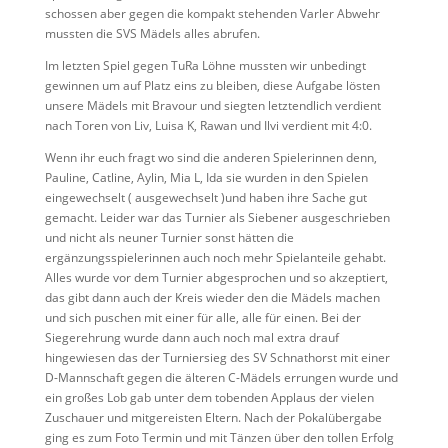
schossen aber gegen die kompakt stehenden Varler Abwehr
mussten die SVS Mädels alles abrufen.
Im letzten Spiel gegen TuRa Löhne mussten wir unbedingt
gewinnen um auf Platz eins zu bleiben, diese Aufgabe lösten
unsere Mädels mit Bravour und siegten letztendlich verdient
nach Toren von Liv, Luisa K, Rawan und Ilvi verdient mit 4:0.
Wenn ihr euch fragt wo sind die anderen Spielerinnen denn,
Pauline, Catline, Aylin, Mia L, Ida sie wurden in den Spielen
eingewechselt ( ausgewechselt )und haben ihre Sache gut
gemacht. Leider war das Turnier als Siebener ausgeschrieben
und nicht als neuner Turnier sonst hätten die
ergänzungsspielerinnen auch noch mehr Spielanteile gehabt.
Alles wurde vor dem Turnier abgesprochen und so akzeptiert,
das gibt dann auch der Kreis wieder den die Mädels machen
und sich puschen mit einer für alle, alle für einen. Bei der
Siegerehrung wurde dann auch noch mal extra drauf
hingewiesen das der Turniersieg des SV Schnathorst mit einer
D-Mannschaft gegen die älteren C-Mädels errungen wurde und
ein großes Lob gab unter dem tobenden Applaus der vielen
Zuschauer und mitgereisten Eltern. Nach der Pokalübergabe
ging es zum Foto Termin und mit Tänzen über den tollen Erfolg