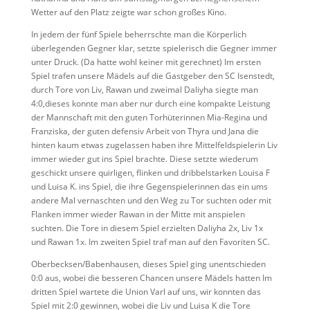
Wetter auf den Platz zeigte war schon großes Kino.
In jedem der fünf Spiele beherrschte man die Körperlich
überlegenden Gegner klar, setzte spielerisch die Gegner immer
unter Druck. (Da hatte wohl keiner mit gerechnet) Im ersten
Spiel trafen unsere Mädels auf die Gastgeber den SC Isenstedt,
durch Tore von Liv, Rawan und zweimal Daliyha siegte man
4:0,dieses konnte man aber nur durch eine kompakte Leistung
der Mannschaft mit den guten Torhüterinnen Mia-Regina und
Franziska, der guten defensiv Arbeit von Thyra und Jana die
hinten kaum etwas zugelassen haben ihre Mittelfeldspielerin Liv
immer wieder gut ins Spiel brachte. Diese setzte wiederum
geschickt unsere quirligen, flinken und dribbelstarken Louisa F
und Luisa K. ins Spiel, die ihre Gegenspielerinnen das ein ums
andere Mal vernaschten und den Weg zu Tor suchten oder mit
Flanken immer wieder Rawan in der Mitte mit anspielen
suchten. Die Tore in diesem Spiel erzielten Daliyha 2x, Liv 1x
und Rawan 1x. Im zweiten Spiel traf man auf den Favoriten SC.
Oberbecksen/Babenhausen, dieses Spiel ging unentschieden
0:0 aus, wobei die besseren Chancen unsere Mädels hatten Im
dritten Spiel wartete die Union Varl auf uns, wir konnten das
Spiel mit 2:0 gewinnen, wobei die Liv und Luisa K die Tore