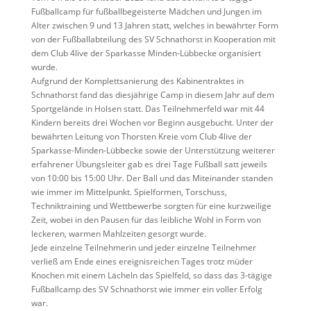
Fußballcamp für fußballbegeisterte Mädchen und Jungen im
Alter zwischen 9 und 13 Jahren statt, welches in bewährter Form
von der Fußballabteilung des SV Schnathorst in Kooperation mit
dem Club 4live der Sparkasse Minden-Lübbecke organisiert
wurde.
Aufgrund der Komplettsanierung des Kabinentraktes in
Schnathorst fand das diesjährige Camp in diesem Jahr auf dem
Sportgelände in Holsen statt. Das Teilnehmerfeld war mit 44
Kindern bereits drei Wochen vor Beginn ausgebucht. Unter der
bewährten Leitung von Thorsten Kreie vom Club 4live der
Sparkasse-Minden-Lübbecke sowie der Unterstützung weiterer
erfahrener Übungsleiter gab es drei Tage Fußball satt jeweils
von 10:00 bis 15:00 Uhr. Der Ball und das Miteinander standen
wie immer im Mittelpunkt. Spielformen, Torschuss,
Techniktraining und Wettbewerbe sorgten für eine kurzweilige
Zeit, wobei in den Pausen für das leibliche Wohl in Form von
leckeren, warmen Mahlzeiten gesorgt wurde.
Jede einzelne Teilnehmerin und jeder einzelne Teilnehmer
verließ am Ende eines ereignisreichen Tages trotz müder
Knochen mit einem Lächeln das Spielfeld, so dass das 3-tägige
Fußballcamp des SV Schnathorst wie immer ein voller Erfolg
war.