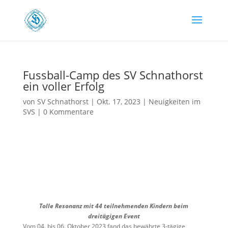
Fussball-Camp des SV Schnathorst
ein voller Erfolg
von
SV Schnathorst
|
Okt. 17, 2023
|
Neuigkeiten im
SVS
|
0 Kommentare
Tolle Resonanz mit 44 teilnehmenden Kindern beim
dreitägigen Event
Vom 04. bis 06. Oktober 2023 fand das bewährte 3-tägige