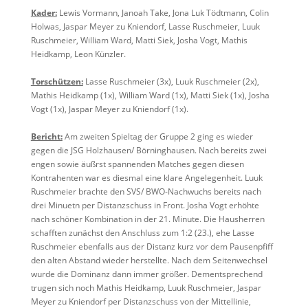
Kader:
Lewis Vormann, Janoah Take, Jona Luk Tödtmann, Colin
Holwas, Jaspar Meyer zu Kniendorf, Lasse Ruschmeier, Luuk
Ruschmeier, William Ward, Matti Siek, Josha Vogt, Mathis
Heidkamp, Leon Künzler.
Torschützen:
Lasse Ruschmeier (3x), Luuk Ruschmeier (2x),
Mathis Heidkamp (1x), William Ward (1x), Matti Siek (1x), Josha
Vogt (1x), Jaspar Meyer zu Kniendorf (1x).
Bericht:
Am zweiten Spieltag der Gruppe 2 ging es wieder
gegen die JSG Holzhausen/ Börninghausen. Nach bereits zwei
engen sowie äußrst spannenden Matches gegen diesen
Kontrahenten war es diesmal eine klare Angelegenheit. Luuk
Ruschmeier brachte den SVS/ BWO-Nachwuchs bereits nach
drei Minuetn per Distanzschuss in Front. Josha Vogt erhöhte
nach schöner Kombination in der 21. Minute. Die Hausherren
schafften zunächst den Anschluss zum 1:2 (23.), ehe Lasse
Ruschmeier ebenfalls aus der Distanz kurz vor dem Pausenpfiff
den alten Abstand wieder herstellte. Nach dem Seitenwechsel
wurde die Dominanz dann immer größer. Dementsprechend
trugen sich noch Mathis Heidkamp, Luuk Ruschmeier, Jaspar
Meyer zu Kniendorf per Distanzschuss von der Mittellinie,