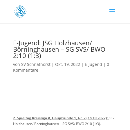
E-Jugend: JSG Holzhausen/
Börninghausen – SG SVS/ BWO
2:10 (1:3)
von
SV Schnathorst
|
Okt. 19, 2022
|
E-Jugend
|
0
Kommentare
2. Spieltag Kreisliga A, Hauptrunde 1, Gr. 2 (18
.10.2022):
JSG
Holzhausen/ Börninghausen – SG SVS/ BWO 2:10 (1:3).