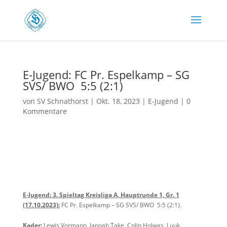
E-Jugend: FC Pr. Espelkamp – SG
SVS/ BWO 5:5 (2:1)
von
SV Schnathorst
|
Okt. 18, 2023
|
E-Jugend
|
0
Kommentare
E-Jugend: 3. Spieltag Kreisliga A, Hauptrunde 1, Gr. 1
(17.10
.2023):
FC Pr. Espelkamp – SG SVS/ BWO 5:5 (2:1).
Kader:
Lewis Vormann, Janoah Take, Colin Holwas, Luuk