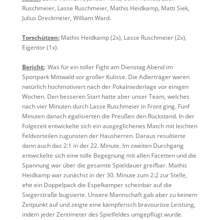
Ruschmeier, Lasse Ruschmeier, Mathis Heidkamp, Matti Siek,
Julius Dreckmeier, William Ward.
Torschützen:
Mathis Heidkamp (2x), Lasse Ruschmeier (2x),
Eigentor (1x).
Bericht:
Was für ein toller Fight am Dienstag Abend im
Sportpark Mittwald vor großer Kulisse. Die Adlerträger waren
natürlich hochmotiviert nach der Pokalniederlage vor einigen
Wochen. Den besseren Start hatte aber unser Team, welches
nach vier Minuten durch Lasse Ruschmeier in Front ging. Fünf
Minuten danach egalisierten die Preußen den Rückstand. In der
Folgezeit entwickelte sich ein ausgeglichenes Match mit leichten
Feldvorteilen zugunsten der Hausherren. Daraus resultierte
dann auch das 2:1 in der 22. Minute. Im zweiten Durchgang
entwickelte sich eine tolle Begegnung mit allen Facetten und die
Spannung war über die gesamte Spieldauer greifbar. Mathis
Heidkamp war zunächst in der 30. Minute zum 2:2 zur Stelle,
ehe ein Doppelpack die Espelkamper scheinbar auf die
Siegerstraße bugsierte. Unsere Mannschaft gab aber zu keinem
Zeitpunkt auf und zeigte eine kämpferisch bravouröse Leistung,
indem jeder Zentimeter des Spielfeldes umgepflügt wurde.