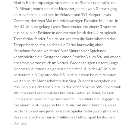
Mathis Heidkamp zeigte sich erneut treffsicher und traf in der
40. Minute, womit der Anschluss hergestellt war. Danach ging
es zunächst hin und her. Im Fokus stand SVS-Keeper Lewis
Vormann, der zwei Mal mit refelexartigen Paraden brillierte. In
der 44. Minute gelang Lasse Ruschmeier mit einem Traumtor
aus halblinker Position in den rechten Knick der 4:4-Ausgleich.
Trotz fortlaufender Spieldauer konnten die Kontrahenten das
Tempo hochhalten, so dass die Partie kurzweilig ohne
Verschnaufpause weiterlief. Vier Minuten vor Spielende
verwandelten die Gastgeber einen Strafstoß zum 5:4 und waren
abermals vermeintlich im Vorteil. Wieder zeigten unsere Jungs
Nehmerqualitäten und gaben sich nicht auf. In der 48. Minute
bedeutete ein Eigentor das 5:5. In den letzten beiden Minuten
wollten beide Mannschaften den Sieg. Zunächst vergaben die
Preußen aussichtsreich, ehe in der letzten Szene SVS-Sturmtank
William Ward allein auf das Preußen-Gehäuse zulief, dessen
Schuss aber vereitelt werden konnte. So endete die Begegnung
mit einem leistungsgerechten Remis mit der Erkenntnis, dass
beide Truppen und jeder einzelne Spieler dafür gesorgt haben,
dass die Zuschauer ein mitreißendes Fußballspiel bestaunen
durften.