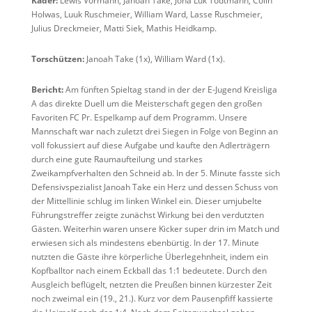
Kader:
Lewis Vormann, Janoah Take, Jona Luk Tödtmann, Colin
Holwas, Luuk Ruschmeier, William Ward, Lasse Ruschmeier,
Julius Dreckmeier, Matti Siek, Mathis Heidkamp.
Torschützen:
Janoah Take (1x), William Ward (1x).
Bericht:
Am fünften Spieltag stand in der der E-Jugend Kreisliga
A das direkte Duell um die Meisterschaft gegen den großen
Favoriten FC Pr. Espelkamp auf dem Programm. Unsere
Mannschaft war nach zuletzt drei Siegen in Folge von Beginn an
voll fokussiert auf diese Aufgabe und kaufte den Adlerträgern
durch eine gute Raumaufteilung und starkes
Zweikampfverhalten den Schneid ab. In der 5. Minute fasste sich
Defensivspezialist Janoah Take ein Herz und dessen Schuss von
der Mittellinie schlug im linken Winkel ein. Dieser umjubelte
Führungstreffer zeigte zunächst Wirkung bei den verdutzten
Gästen. Weiterhin waren unsere Kicker super drin im Match und
erwiesen sich als mindestens ebenbürtig. In der 17. Minute
nutzten die Gäste ihre körperliche Überlegehnheit, indem ein
Kopfballtor nach einem Eckball das 1:1 bedeutete. Durch den
Ausgleich beflügelt, netzten die Preußen binnen kürzester Zeit
noch zweimal ein (19., 21.). Kurz vor dem Pausenpfiff kassierte