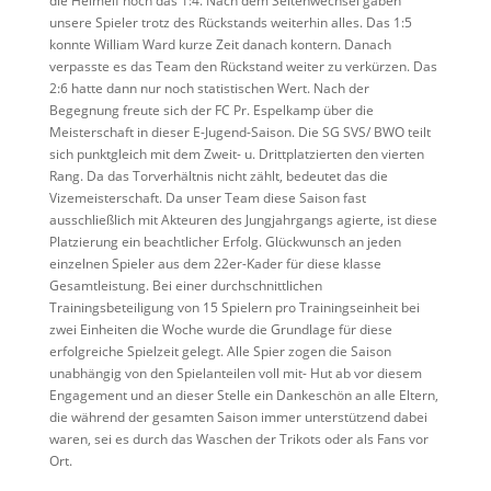
die Heimelf noch das 1:4. Nach dem Seitenwechsel gaben
unsere Spieler trotz des Rückstands weiterhin alles. Das 1:5
konnte William Ward kurze Zeit danach kontern. Danach
verpasste es das Team den Rückstand weiter zu verkürzen. Das
2:6 hatte dann nur noch statistischen Wert. Nach der
Begegnung freute sich der FC Pr. Espelkamp über die
Meisterschaft in dieser E-Jugend-Saison. Die SG SVS/ BWO teilt
sich punktgleich mit dem Zweit- u. Drittplatzierten den vierten
Rang. Da das Torverhältnis nicht zählt, bedeutet das die
Vizemeisterschaft. Da unser Team diese Saison fast
ausschließlich mit Akteuren des Jungjahrgangs agierte, ist diese
Platzierung ein beachtlicher Erfolg. Glückwunsch an jeden
einzelnen Spieler aus dem 22er-Kader für diese klasse
Gesamtleistung. Bei einer durchschnittlichen
Trainingsbeteiligung von 15 Spielern pro Trainingseinheit bei
zwei Einheiten die Woche wurde die Grundlage für diese
erfolgreiche Spielzeit gelegt. Alle Spier zogen die Saison
unabhängig von den Spielanteilen voll mit- Hut ab vor diesem
Engagement und an dieser Stelle ein Dankeschön an alle Eltern,
die während der gesamten Saison immer unterstützend dabei
waren, sei es durch das Waschen der Trikots oder als Fans vor
Ort.