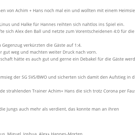
nnen von Achim + Hans noch mal ein und wollten mit einem Heimsi
Linus und Halke für Hannes reihten sich nahtlos ins Spiel ein.
te sich Alex den Ball und netzte zum Vorentscheidenen 4:0 für die
m Gegenzug verkürzten die Gäste auf 1:4.
er gut weg und machten weiter Druck nach vorn.
haft hätte es auch gut und gerne ein Debakel für die Gäste wer
imsieg der SG SVS/BWO und sicherten sich damit den Aufstieg in d
ude strahlenden Trainer Achim+ Hans die sich trotz Corona per Fau
ie Jungs auch mehr als verdient, das konnte man an ihren
inus, Miguel, Joshua ,Alex+ Hannes-Morten.