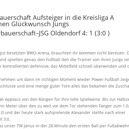
erschaft Aufsteiger in die Kreisliga A
chen Glückwunsch Jungs
auerschaft–JSG Oldendorf 4: 1 (3:0 )
e gut besetzten BWO-Arena, brauchten ihr kommen nicht bereuen. 
 und spielten genau den Fußball den die Trainer von ihren Jungs s
er kontrollierten defensive, das Mittelfeld schnell überwinden und
snehmen um dann im richtigen Moment wieder Power-Fußball zeig
schlüsse und eine menge guter Tore alles das bekamen die Zusch
gab Applaus von den Rängen für ihre tolle Spielweise .Bis zur Halbz
ehn Meter über den zu weit vor dem Tor stehenden Fänger zum 1:0
0 und der heute stark aufspielende Alexander stellte nach einer
f 3:0.
as unser TW Janus in der 28.Minute den ersten Ball per Fußabweh