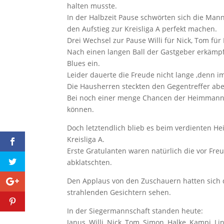
halten musste.
In der Halbzeit Pause schwörten sich die Ma
den Aufstieg zur Kreisliga A perfekt machen.
Drei Wechsel zur Pause Willi für Nick, Tom für 
Nach einen langen Ball der Gastgeber erkämpf
Blues ein.
Leider dauerte die Freude nicht lange ,denn i
Die Hausherren steckten den Gegentreffer ab
Bei noch einer menge Chancen der Heimmannsc
können.
Doch letztendlich blieb es beim verdienten He
Kreisliga A.
Erste Gratulanten waren natürlich die vor Fre
abklatschten.
Den Applaus von den Zuschauern hatten sich d
strahlenden Gesichtern sehen.
In der Siegermannschaft standen heute:
Janus, Willi, Nick, Tom, Simon, Halke, Kampi, L