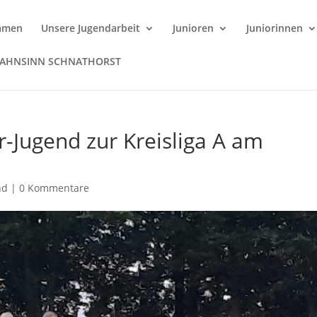
amen
Unsere Jugendarbeit
Junioren
Juniorinnen
WAHNSINN SCHNATHORST
r-Jugend zur Kreisliga A am
nd
|
0 Kommentare