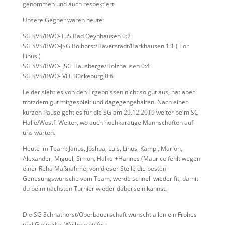
genommen und auch respektiert.
Unsere Gegner waren heute:
SG SVS/BWO-TuS Bad Oeynhausen 0:2
SG SVS/BWO-JSG Bölhorst/Häverstädt/Barkhausen 1:1 ( Tor
Linus )
SG SVS/BWO- JSG Hausberge/Holzhausen 0:4
SG SVS/BWO- VFL Bückeburg 0:6
Leider sieht es von den Ergebnissen nicht so gut aus, hat aber
trotzdem gut mitgespielt und dagegengehalten. Nach einer
kurzen Pause geht es für die SG am 29.12.2019 weiter beim SC
Halle/Westf. Weiter, wo auch hochkarätige Mannschaften auf
uns warten.
Heute im Team: Janus, Joshua, Luis, Linus, Kampi, Marlon,
Alexander, Miguel, Simon, Halke +Hannes (Maurice fehlt wegen
einer Reha Maßnahme, von dieser Stelle die besten
Genesungswünsche vom Team, werde schnell wieder fit, damit
du beim nächsten Turnier wieder dabei sein kannst.
Die SG Schnathorst/Oberbauerschaft wünscht allen ein Frohes
und Gesundes Weihnachtsfest.