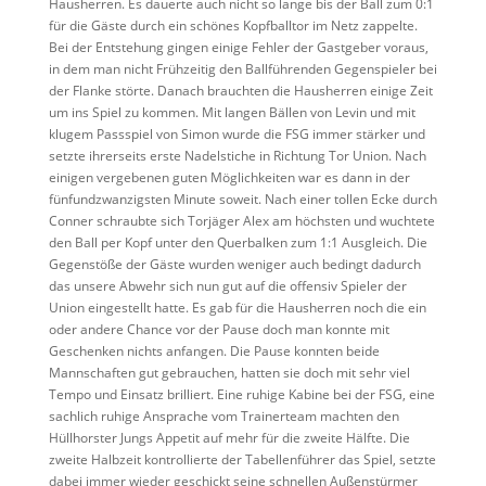
Hausherren. Es dauerte auch nicht so lange bis der Ball zum 0:1
für die Gäste durch ein schönes Kopfballtor im Netz zappelte.
Bei der Entstehung gingen einige Fehler der Gastgeber voraus,
in dem man nicht Frühzeitig den Ballführenden Gegenspieler bei
der Flanke störte. Danach brauchten die Hausherren einige Zeit
um ins Spiel zu kommen. Mit langen Bällen von Levin und mit
klugem Passspiel von Simon wurde die FSG immer stärker und
setzte ihrerseits erste Nadelstiche in Richtung Tor Union. Nach
einigen vergebenen guten Möglichkeiten war es dann in der
fünfundzwanzigsten Minute soweit. Nach einer tollen Ecke durch
Conner schraubte sich Torjäger Alex am höchsten und wuchtete
den Ball per Kopf unter den Querbalken zum 1:1 Ausgleich. Die
Gegenstöße der Gäste wurden weniger auch bedingt dadurch
das unsere Abwehr sich nun gut auf die offensiv Spieler der
Union eingestellt hatte. Es gab für die Hausherren noch die ein
oder andere Chance vor der Pause doch man konnte mit
Geschenken nichts anfangen. Die Pause konnten beide
Mannschaften gut gebrauchen, hatten sie doch mit sehr viel
Tempo und Einsatz brilliert. Eine ruhige Kabine bei der FSG, eine
sachlich ruhige Ansprache vom Trainerteam machten den
Hüllhorster Jungs Appetit auf mehr für die zweite Hälfte. Die
zweite Halbzeit kontrollierte der Tabellenführer das Spiel, setzte
dabei immer wieder geschickt seine schnellen Außenstürmer