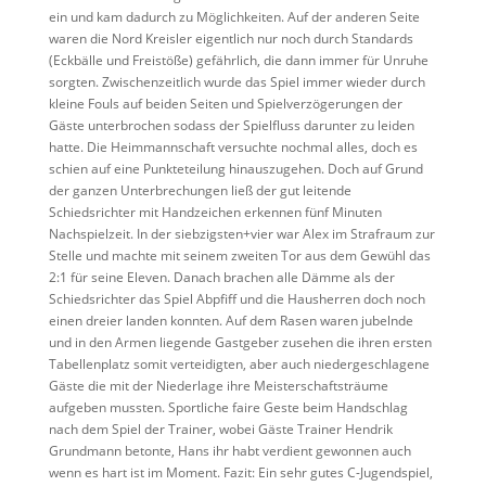
ein und kam dadurch zu Möglichkeiten. Auf der anderen Seite
waren die Nord Kreisler eigentlich nur noch durch Standards
(Eckbälle und Freistöße) gefährlich, die dann immer für Unruhe
sorgten. Zwischenzeitlich wurde das Spiel immer wieder durch
kleine Fouls auf beiden Seiten und Spielverzögerungen der
Gäste unterbrochen sodass der Spielfluss darunter zu leiden
hatte. Die Heimmannschaft versuchte nochmal alles, doch es
schien auf eine Punkteteilung hinauszugehen. Doch auf Grund
der ganzen Unterbrechungen ließ der gut leitende
Schiedsrichter mit Handzeichen erkennen fünf Minuten
Nachspielzeit. In der siebzigsten+vier war Alex im Strafraum zur
Stelle und machte mit seinem zweiten Tor aus dem Gewühl das
2:1 für seine Eleven. Danach brachen alle Dämme als der
Schiedsrichter das Spiel Abpfiff und die Hausherren doch noch
einen dreier landen konnten. Auf dem Rasen waren jubelnde
und in den Armen liegende Gastgeber zusehen die ihren ersten
Tabellenplatz somit verteidigten, aber auch niedergeschlagene
Gäste die mit der Niederlage ihre Meisterschaftsträume
aufgeben mussten. Sportliche faire Geste beim Handschlag
nach dem Spiel der Trainer, wobei Gäste Trainer Hendrik
Grundmann betonte, Hans ihr habt verdient gewonnen auch
wenn es hart ist im Moment. Fazit: Ein sehr gutes C-Jugendspiel,