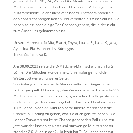
gemacht. In der 18., 24., 26. und 45. Minuten konnten unsere
Mädchen weitere Tore durch den Herforder SV, trotz gutem
Zusammenspiel, leider nicht verhindern. Trotzdem haben sie
den Kopf nicht hängen lassen und kämpften bis zum Schluss. Sie
haben selbst noch einige Tor-Chancen gehabt, die leider nicht
zum Abschluss gekommen sind.
Unsere Mannschaft: Mia, Franzi, Thyra, Louisa F., Luisa K., Jana,
Aylin, Ida, Pia, Hannah, Liv, Sümeyye.
Torschützin: Luisa K.
Am 08.09.2023 reiste die D-Mädchen-Mannschaft nach TuRa
Löhne. Die Mädchen wurden herzlich empfangen und der
Wettergott war auf unserer Seite.
Von Anfang an haben beide Mannschaften auf Augenhöhe
Fußball gespielt. Mit einem guten Zusammenspiel haben die SV-
Mädchen schon sehr viel in der gegnerischen Hälfte gestanden
und auch einige Torchancen gehabt. Durch ein Handspiel von
TuRa Löhne in der 22. Minuten hatte unsere Mannschaft die
Chance in Führung zu gehen, was sie auch genutzt haben. Die
Löhner Torwartin hat keine Chance gehabt den Ball zu halten.
Jetzt war der Knoten geplatzt und nur wenige Minuten später
stand es 2:0. Auch in der 2. Halbzeit hat TuRa Löhne sehr gut