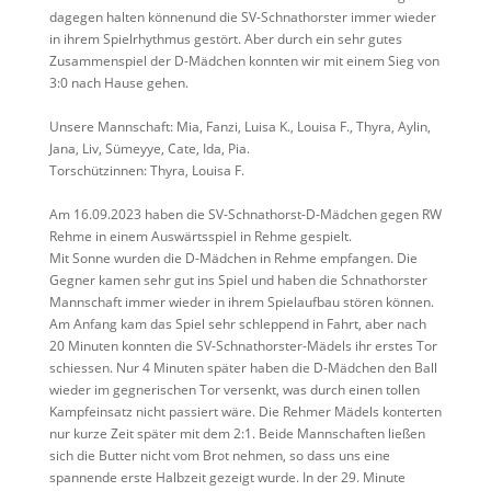
dagegen halten könnenund die SV-Schnathorster immer wieder
in ihrem Spielrhythmus gestört. Aber durch ein sehr gutes
Zusammenspiel der D-Mädchen konnten wir mit einem Sieg von
3:0 nach Hause gehen.
Unsere Mannschaft: Mia, Fanzi, Luisa K., Louisa F., Thyra, Aylin,
Jana, Liv, Sümeyye, Cate, Ida, Pia.
Torschützinnen: Thyra, Louisa F.
Am 16.09.2023 haben die SV-Schnathorst-D-Mädchen gegen RW
Rehme in einem Auswärtsspiel in Rehme gespielt.
Mit Sonne wurden die D-Mädchen in Rehme empfangen. Die
Gegner kamen sehr gut ins Spiel und haben die Schnathorster
Mannschaft immer wieder in ihrem Spielaufbau stören können.
Am Anfang kam das Spiel sehr schleppend in Fahrt, aber nach
20 Minuten konnten die SV-Schnathorster-Mädels ihr erstes Tor
schiessen. Nur 4 Minuten später haben die D-Mädchen den Ball
wieder im gegnerischen Tor versenkt, was durch einen tollen
Kampfeinsatz nicht passiert wäre. Die Rehmer Mädels konterten
nur kurze Zeit später mit dem 2:1. Beide Mannschaften ließen
sich die Butter nicht vom Brot nehmen, so dass uns eine
spannende erste Halbzeit gezeigt wurde. In der 29. Minute