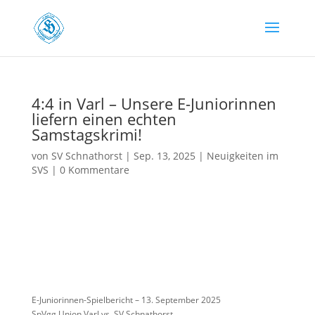
4:4 in Varl – Unsere E-Juniorinnen
liefern einen echten
Samstagskrimi!
von
SV Schnathorst
|
Sep. 13, 2025
|
Neuigkeiten im
SVS
|
0 Kommentare
E-Juniorinnen-Spielbericht – 13. September 2025
SpVgg Union Varl vs. SV Schnathorst