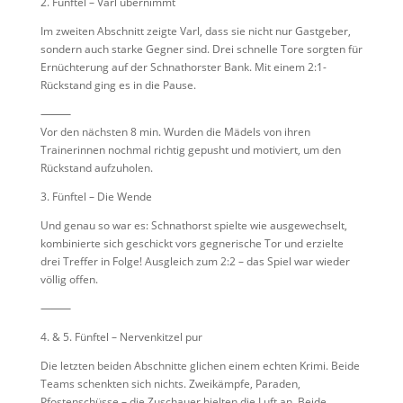
2. Fünftel – Varl übernimmt
Im zweiten Abschnitt zeigte Varl, dass sie nicht nur Gastgeber,
sondern auch starke Gegner sind. Drei schnelle Tore sorgten für
Ernüchterung auf der Schnathorster Bank. Mit einem 2:1-
Rückstand ging es in die Pause.
⸻
Vor den nächsten 8 min. Wurden die Mädels von ihren
Trainerinnen nochmal richtig gepusht und motiviert, um den
Rückstand aufzuholen.
3. Fünftel – Die Wende
Und genau so war es: Schnathorst spielte wie ausgewechselt,
kombinierte sich geschickt vors gegnerische Tor und erzielte
drei Treffer in Folge! Ausgleich zum 2:2 – das Spiel war wieder
völlig offen.
⸻
4. & 5. Fünftel – Nervenkitzel pur
Die letzten beiden Abschnitte glichen einem echten Krimi. Beide
Teams schenkten sich nichts. Zweikämpfe, Paraden,
Pfostenschüsse – die Zuschauer hielten die Luft an. Beide