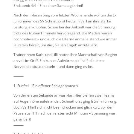
Endstand: 4:4 – Ein echter Samstagskrimi!
Nach dem klaren Sieg vom letzten Wochenende wollten die E-
Juniorinnen des SV Schnathorst heute in Varl an ihre starke
Leistung anknüpfen. Schon bei der Ankunft war die Stimmung
trotz des trüben Himmels hervorragend. Die Mädels waren
hochmotiviert – und auch die Eltern-Fanmeile stand wie immer
lautstark bereit, um die „blauen Engel“ anzufeuern.
Trainerinnen Kathi und Lilli hatten ihre Mannschaft von Beginn
an voll im Griff. Ein kurzes Aufwärmspiel half, die letzte
Nervosität abzuschütteln – und dann ging es los.
⸻
1. Fünftel – Ein offener Schlagabtausch
Von der ersten Sekunde an war klar: Hier treffen zwei Teams
auf Augenhöhe aufeinander. Schnathorst ging früh in Führung,
doch Varl ließ sich nicht beeindrucken und glich kurz vor der
Pause aus. 1:1 nach den ersten acht Minuten – Spannung war
garantiert!
⸻