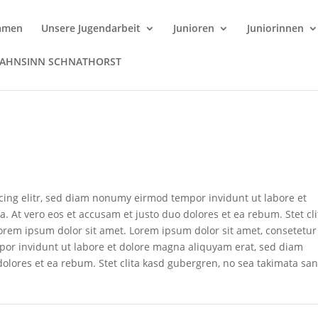
amen
Unsere Jugendarbeit
Junioren
Juniorinnen
WAHNSINN SCHNATHORST
cing elitr, sed diam nonumy eirmod tempor invidunt ut labore et
 At vero eos et accusam et justo duo dolores et ea rebum. Stet cli
orem ipsum dolor sit amet. Lorem ipsum dolor sit amet, consetetur
por invidunt ut labore et dolore magna aliquyam erat, sed diam
dolores et ea rebum. Stet clita kasd gubergren, no sea takimata sa