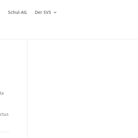
Schul-AG
Der SVS
ta
nctus